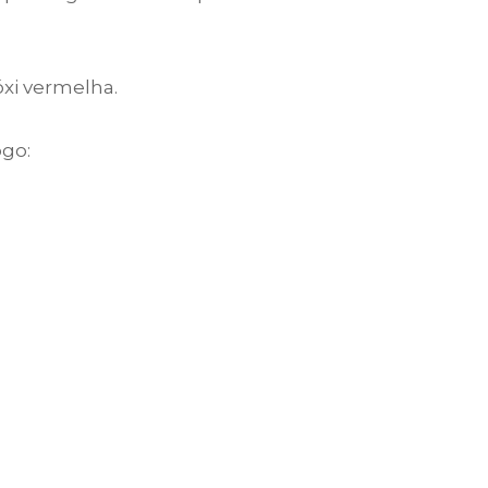
óxi vermelha.
ogo: