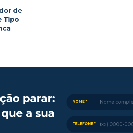
dor de
e Tipo
nca
ção parar:
NOME *
 que a sua
TELEFONE *