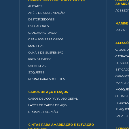
AMARRA
ALICATES
ACESSÓR
ANÉIS DE SUSTENTAÇÃO
DESTORCEDORES
MARINE 
ESTICADORES
MARINE 
GANCHO FORJADO
GRAMPOS PARA CABOS
ACESSÓR
MANILHAS
CABOS D
OLHAIS DE SUSPENSÃO
CATRACA
PRENSA CABOS
DESTOR
SAPATILHAS
ESTICAD
SOQUETES
GRAMPO
RESINA PARA SOQUETES
MANILH
MOSQUE
CABOS DE AÇO E LAÇOS
OLHAIS 
CABOS DE AÇO PARA USO GERAL
PASSAD
LAÇOS DE CABOS DE AÇO
PLAQUE
GROMMET ALEMÃO
SAPATIL
CINTAS PARA AMARRAÇÃO E ELEVAÇÃO
ACESSÓ