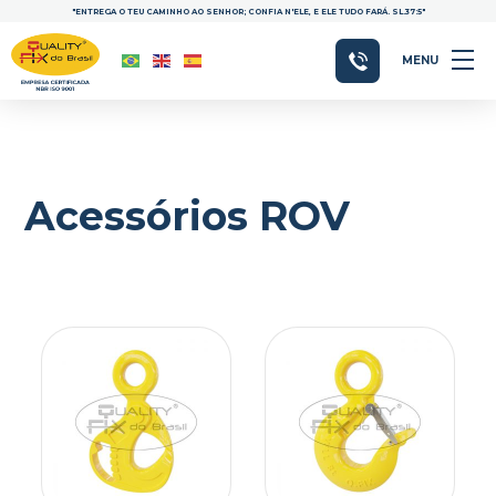
"ENTREGA O TEU CAMINHO AO SENHOR; CONFIA N'ELE, E ELE TUDO FARÁ. SL.37:5"
MENU
Acessórios ROV