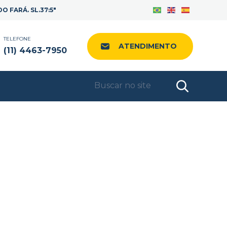
Facebook
Instagram
LinkedIn
 FARÁ. SL.37:5"
TELEFONE
ATENDIMENTO
(11) 4463-7950