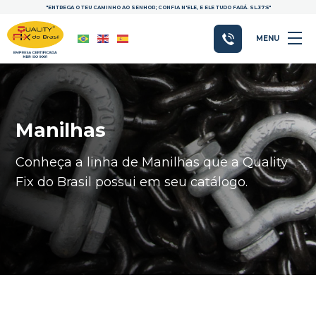
"ENTREGA O TEU CAMINHO AO SENHOR; CONFIA N'ELE, E ELE TUDO FARÁ. SL.37:5"
MENU
Manilhas
Conheça a linha de Manilhas que a Quality
Fix do Brasil possui em seu catálogo.