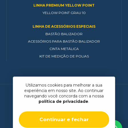
LINHA PREMIUM YELLOW POINT
YELLOW POINT GRAU 10
LINHA DE ACESSÓRIOS ESPECIAIS
BASTÃO BALIZADOR
ACESSÓRIOS PARA BASTÃO BALIZADOR
CINTA METÁLICA
KIT DE MEDIÇÃO DE POLIAS
Utilizamos cookies para melhorar a sua
experiência em nosso site. Ao continuar
navegando você concorda com a nossa
QUALITY FIX DO BRASIL
© 2026
POLÍTICA DE PRIVACIDADE
política de privacidade
.
TRABALHE CONOSCO
Continuar e fechar