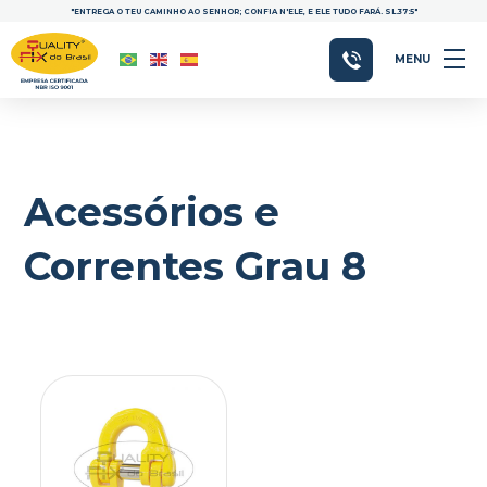
"ENTREGA O TEU CAMINHO AO SENHOR; CONFIA N'ELE, E ELE TUDO FARÁ. SL.37:5"
MENU
Acessórios e
Correntes Grau 8