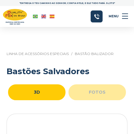
"ENTREGA O TEU CAMINHO AO SENHOR; CONFIA N'ELE, E ELE TUDO FARÁ. SL.37:5"
MENU
LINHA DE ACESSÓRIOS ESPECIAIS
/
BASTÃO BALIZADOR
Bastões Salvadores
3D
FOTOS