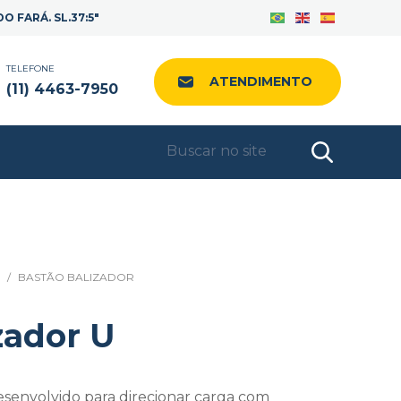
Facebook
Instagram
LinkedIn
 FARÁ. SL.37:5"
TELEFONE
ATENDIMENTO
(11) 4463-7950
/
BASTÃO BALIZADOR
zador U
esenvolvido para direcionar carga com