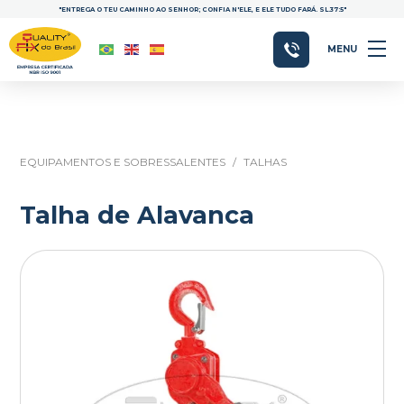
"ENTREGA O TEU CAMINHO AO SENHOR; CONFIA N'ELE, E ELE TUDO FARÁ. SL.37:5"
MENU
EQUIPAMENTOS E SOBRESSALENTES
/
TALHAS
Talha de Alavanca