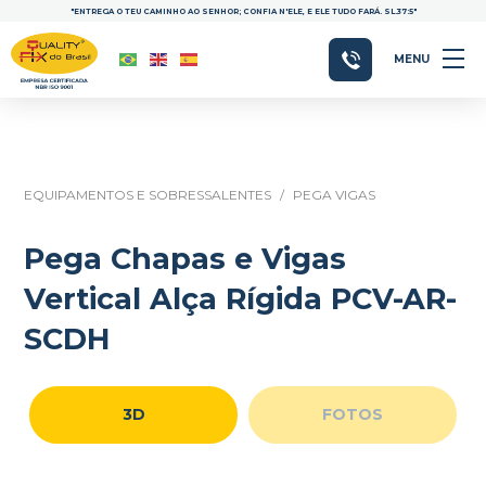
"ENTREGA O TEU CAMINHO AO SENHOR; CONFIA N'ELE, E ELE TUDO FARÁ. SL.37:5"
MENU
EQUIPAMENTOS E SOBRESSALENTES
/
PEGA VIGAS
Pega Chapas e Vigas
Vertical Alça Rígida PCV-AR-
SCDH
3D
FOTOS