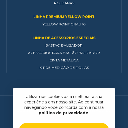
ROLDANAS
LINHA PREMIUM YELLOW POINT
YELLOW POINT GRAU 10
LINHA DE ACESSÓRIOS ESPECIAIS
BASTÃO BALIZADOR
ACESSÓRIOS PARA BASTÃO BALIZADOR
CINTA METÁLICA
KIT DE MEDIÇÃO DE POLIAS
Utilizamos cookies para melhorar a sua
experiência em nosso site. Ao continuar
navegando você concorda com a nossa
QUALITY FIX DO BRASIL
© 2026
POLÍTICA DE PRIVACIDADE
política de privacidade
.