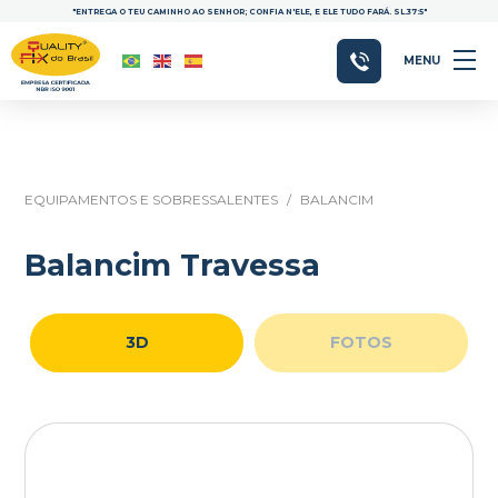
"ENTREGA O TEU CAMINHO AO SENHOR; CONFIA N'ELE, E ELE TUDO FARÁ. SL.37:5"
MENU
EQUIPAMENTOS E SOBRESSALENTES
/
BALANCIM
Balancim Travessa
3D
FOTOS