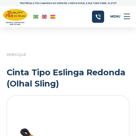
"ENTREGA O TEU CAMINHO AO SENHOR; CONFIA N'ELE, E ELE TUDO FARÁ. SL.37:5"
MENU
REBOQUE
Cinta Tipo Eslinga Redonda
(Olhal Sling)