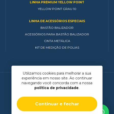
LINHA PREMIUM YELLOW POINT
YELLOW POINT GRAU 10
LINHA DE ACESSÓRIOS ESPECIAIS
BASTÃO BALIZADOR
ACESSÓRIOS PARA BASTÃO BALIZADOR
CINTA METÁLICA
KIT DE MEDIÇÃO DE POLIAS
Utilizamos cookies para melhorar a sua
experiência em nosso site. Ao continuar
navegando você concorda com a nossa
QUALITY FIX DO BRASIL
© 2026
POLÍTICA DE PRIVACIDADE
política de privacidade
.
TRABALHE CONOSCO
Continuar e fechar