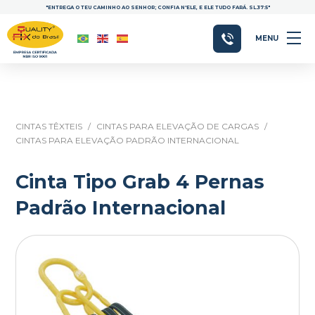
"ENTREGA O TEU CAMINHO AO SENHOR; CONFIA N'ELE, E ELE TUDO FARÁ. SL.37:5"
MENU
CINTAS TÊXTEIS
/
CINTAS PARA ELEVAÇÃO DE CARGAS
/
CINTAS PARA ELEVAÇÃO PADRÃO INTERNACIONAL
Cinta Tipo Grab 4 Pernas
Padrão Internacional