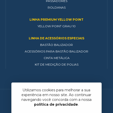
PASSADORES
ROLDANAS
LINHA PREMIUM YELLOW POINT
YELLOW POINT GRAU 10
LINHA DE ACESSÓRIOS ESPECIAIS
BASTÃO BALIZADOR
ACESSÓRIOS PARA BASTÃO BALIZADOR
CINTA METÁLICA
KIT DE MEDIÇÃO DE POLIAS
Utilizamos cookies para melhorar a sua
experiência em nosso site. Ao continuar
navegando você concorda com a nossa
QUALITY FIX DO BRASIL
© 2026
POLÍTICA DE PRIVACIDADE
política de privacidade
.