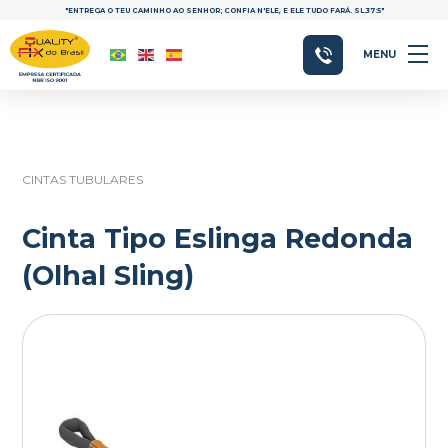
"ENTREGA O TEU CAMINHO AO SENHOR; CONFIA N'ELE, E ELE TUDO FARÁ. SL.37:5"
MENU
CINTAS TUBULARES
Cinta Tipo Eslinga Redonda
(Olhal Sling)