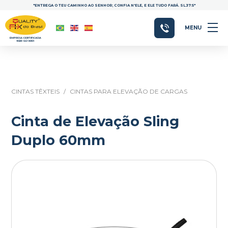
"ENTREGA O TEU CAMINHO AO SENHOR; CONFIA N'ELE, E ELE TUDO FARÁ. SL.37:5"
MENU
CINTAS TÊXTEIS
/
CINTAS PARA ELEVAÇÃO DE CARGAS
Cinta de Elevação Sling
Duplo 60mm