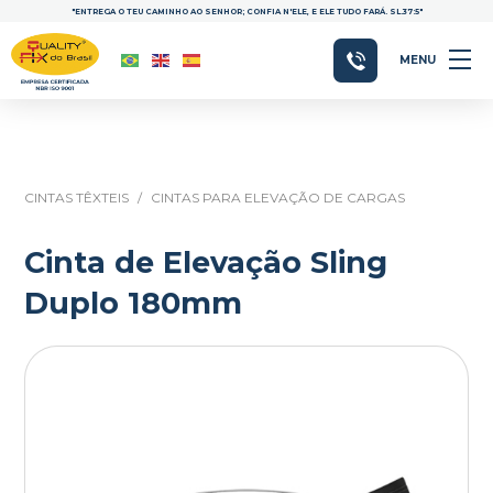
"ENTREGA O TEU CAMINHO AO SENHOR; CONFIA N'ELE, E ELE TUDO FARÁ. SL.37:5"
MENU
CINTAS TÊXTEIS
/
CINTAS PARA ELEVAÇÃO DE CARGAS
Cinta de Elevação Sling
Duplo 180mm