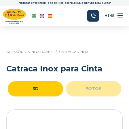
"ENTREGA O TEU CAMINHO AO SENHOR; CONFIA N'ELE, E ELE TUDO FARÁ. SL.37:5"
MENU
ACESSÓRIOS INOXIDÁVEIS
/
CATRACAS INOX
Catraca Inox para Cinta
3D
FOTOS