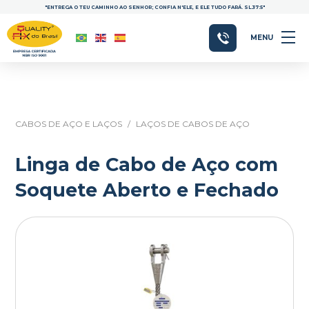
"ENTREGA O TEU CAMINHO AO SENHOR; CONFIA N'ELE, E ELE TUDO FARÁ. SL.37:5"
MENU
CABOS DE AÇO E LAÇOS
/
LAÇOS DE CABOS DE AÇO
Linga de Cabo de Aço com
Soquete Aberto e Fechado