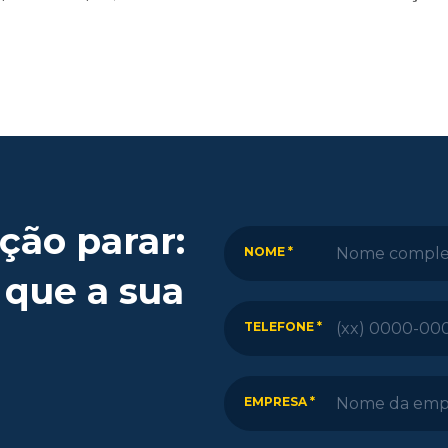
ção parar:
NOME *
 que a sua
TELEFONE *
EMPRESA *