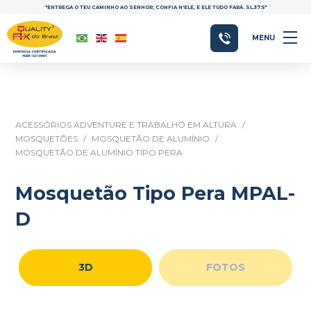
"ENTREGA O TEU CAMINHO AO SENHOR; CONFIA N'ELE, E ELE TUDO FARÁ. SL.37:5"
MENU
ACESSÓRIOS ADVENTURE E TRABALHO EM ALTURA
/
MOSQUETÕES
/
MOSQUETÃO DE ALUMÍNIO
/
MOSQUETÃO DE ALUMÍNIO TIPO PERA
Mosquetão Tipo Pera MPAL-
D
3D
FOTOS