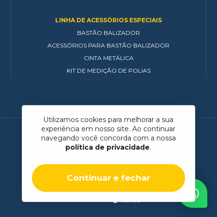
LINHA DE ACESSÓRIOS ESPECIAIS
BASTÃO BALIZADOR
ACESSÓRIOS PARA BASTÃO BALIZADOR
CINTA METÁLICA
KIT DE MEDIÇÃO DE POLIAS
Utilizamos cookies para melhorar a sua
experiência em nosso site. Ao continuar
navegando você concorda com a nossa
QUALITY FIX DO BRASIL
© 2026
POLÍTICA DE PRIVACIDADE
política de privacidade
.
TRABALHE CONOSCO
Continuar e fechar
FEITO POR: