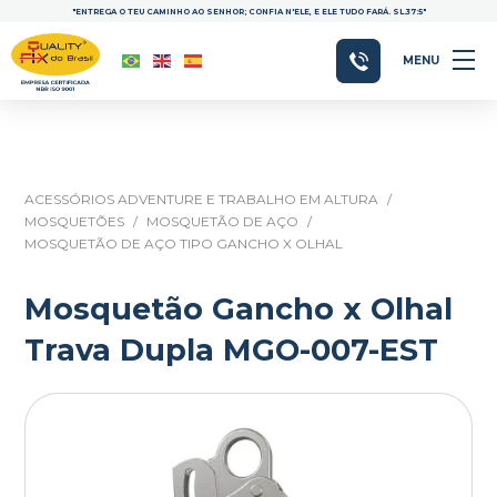
"ENTREGA O TEU CAMINHO AO SENHOR; CONFIA N'ELE, E ELE TUDO FARÁ. SL.37:5"
MENU
ACESSÓRIOS ADVENTURE E TRABALHO EM ALTURA
/
MOSQUETÕES
/
MOSQUETÃO DE AÇO
/
MOSQUETÃO DE AÇO TIPO GANCHO X OLHAL
Mosquetão Gancho x Olhal
Trava Dupla MGO-007-EST