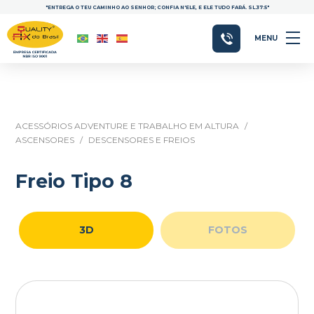
"ENTREGA O TEU CAMINHO AO SENHOR; CONFIA N'ELE, E ELE TUDO FARÁ. SL.37:5"
MENU
ACESSÓRIOS ADVENTURE E TRABALHO EM ALTURA
/
ASCENSORES
/
DESCENSORES E FREIOS
Freio Tipo 8
3D
FOTOS