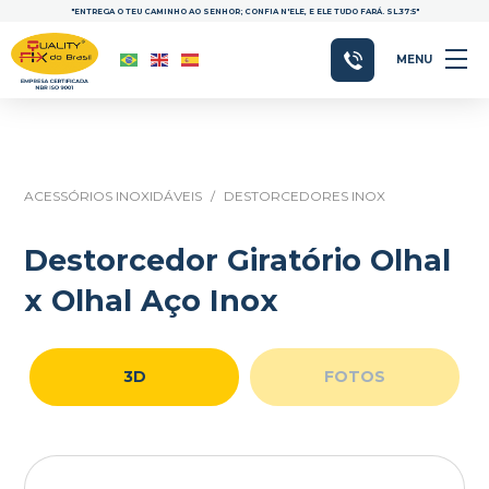
"ENTREGA O TEU CAMINHO AO SENHOR; CONFIA N'ELE, E ELE TUDO FARÁ. SL.37:5"
MENU
ACESSÓRIOS INOXIDÁVEIS
/
DESTORCEDORES INOX
Destorcedor Giratório Olhal
x Olhal Aço Inox
3D
FOTOS